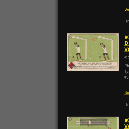
Be
I
#
D
V
€ 
Ph
Ty
#3
Be
I
#
V