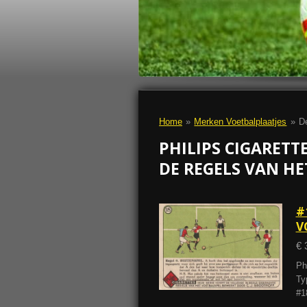
Home
»
Merken Voetbalplaatjes
»
De
PHILIPS CIGARETT
DE REGELS VAN HE
#
V
€ 
Ph
Ty
#1