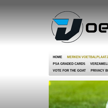
Ga
direct
naar
de
hoofdinhoud
HOME
MERKEN VOETBALPLAAT
PSA GRADED CARDS
VERZAMEL
VOTE FOR THE GOAT
PRIVACY B