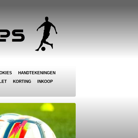
OKIES
HANDTEKENINGEN
LET
KORTING
INKOOP