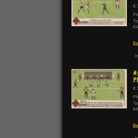
€ 
Ph
Ty
#3
Be
I
#
P
€ 
Ph
Ty
#45
Be