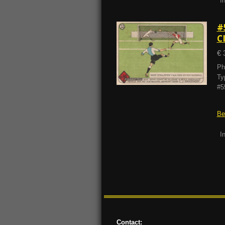
I
#
C
€ 
Ph
Ty
#5
Be
I
Contact: