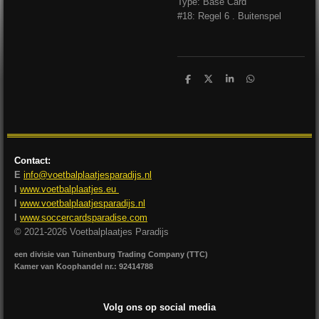
Type: Base Card
#18: Regel 6 . Buitenspel
D
D
S
D
e
e
h
e
l
e
a
l
e
l
r
e
n
e
n
Contact:
E
info@voetbalplaatjesparadijs.nl
I
www.voetbalplaatjes.eu
I
www.voetbalplaatjesparadijs.nl
I
www.soccercardsparadise.com
© 2021-2026 Voetbalplaatjes Paradijs
een divisie van Tuinenburg Trading Company (TTC)
Kamer van Koophandel nr.: 92414788
Volg ons op social media