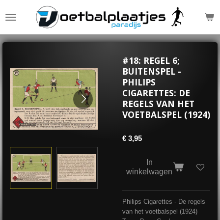
Ga
direct
naar
de
hoofdinhoud
#18: REGEL 6;
BUITENSPEL -
PHILIPS
CIGARETTES: DE
REGELS VAN HET
VOETBALSPEL (1924)
€ 3,95
In
winkelwagen
Philips Cigarettes - De regels
van het voetbalspel (1924)