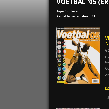
VOETBAL '05 (ER
Type: Stickers
Aantal te verzamelen: 333
V
N
€ 
Pa
Re
Qu
Ar
Be
U