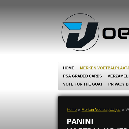
Ga
direct
naar
de
hoofdinhoud
HOME
MERKEN VOETBALPLAAT
PSA GRADED CARDS
VERZAMEL
VOTE FOR THE GOAT
PRIVACY B
Home
»
Merken Voetbalplaatjes
»
V
PANINI