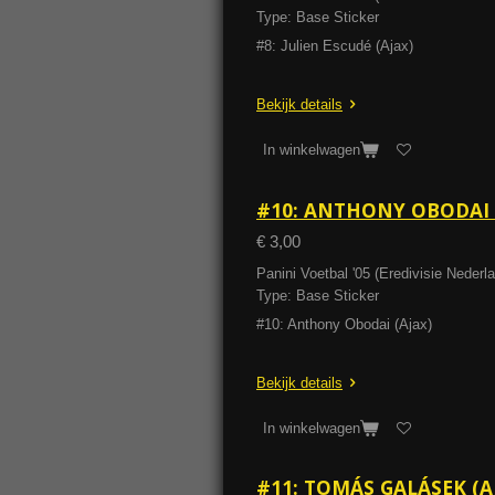
Type: Base Sticker
#8: Julien Escudé (Ajax)
Bekijk details
In winkelwagen
#10: ANTHONY OBODAI (
€ 3,00
Panini Voetbal '05 (Eredivisie Neder
Type: Base Sticker
#10: Anthony Obodai (Ajax)
Bekijk details
In winkelwagen
#11: TOMÁS GALÁSEK (AJ