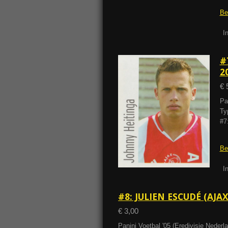
Be
I
#
2
€ 
Pa
Ty
#7
Be
I
#8: JULIEN ESCUDÉ (AJA
€ 3,00
Panini Voetbal '05 (Eredivisie Neder