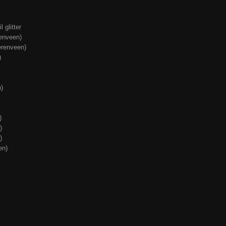
 glitter
enveen)
erenveen)
)
)
)
)
)
en)