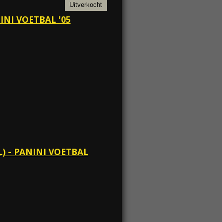
Uitverkocht
INI VOETBAL '05
) - PANINI VOETBAL