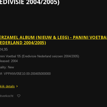
EDIVISIE 2004/2005)
ERZAMEL ALBUM (NIEUW & LEEG) - PANINI VOETBAL 
EDERLAND 2004/2005)
24,95
nini Voetbal '05 (Eredivisie Nederland seizoen 2004/2005)
leased: 2004
ality: New
t#: VPPANV05E10.00-200405000000
kijk details
itverkocht