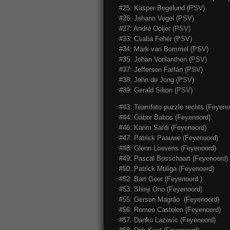
#25: Kasper Bogelund (PSV)
#26: Johann Vogel (PSV)
#27: André Ooijer (PSV)
#33: Csaba Fehér (PSV)
#34: Mark van Bommel (PSV)
#35: Johan Vonlanthen (PSV)
#37: Jefferson Farfán (PSV)
#38: John de Jong (PSV)
#39: Gerald Sibon (PSV)
#43: Teamfoto puzzle rechts (Feyeno
#44: Gábor Babos (Feyenoord)
#46: Karim Saïdi (Feyenoord)
#47: Patrick Paauwe (Feyenoord)
#48: Glenn Loovens (Feyenoord)
#49: Pascal Bosschaart (Feyenoord)
#50: Patrick Mtiliga (Feyenoord)
#52: Bart Goor (Feyenoord )
#53: Shinji Ono (Feyenoord)
#55: Gerson Magrão (Feyenoord)
#56: Romeo Castelen (Feyenoord)
#57: Danko Lazovic (Feyenoord)