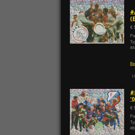
#
(
€ 
Pa
Typ
#A
Be
U
#
'
€ 
Pa
Typ
#B