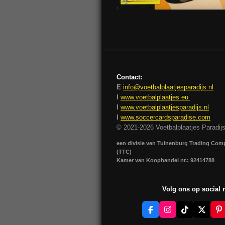
Contact:
E
info@voetbalplaatjesparadijs.nl
I
www.voetbalplaatjes.eu
I
www.voetbalplaatjesparadijs.nl
I
www.soccercardsparadise.com
© 2021-2026 Voetbalplaatjes Paradij
een divisie van Tuinenburg Trading Co
(TTC)
Kamer van Koophandel nr.: 92414788
Volg ons op social
F
I
T
X
P
a
n
i
i