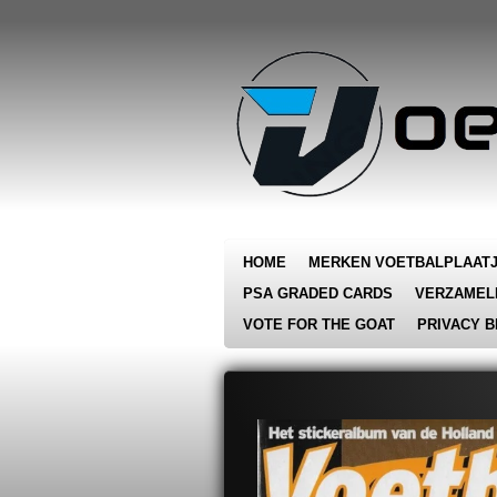
Ga
direct
naar
de
hoofdinhoud
HOME
MERKEN VOETBALPLAAT
PSA GRADED CARDS
VERZAMEL
VOTE FOR THE GOAT
PRIVACY B