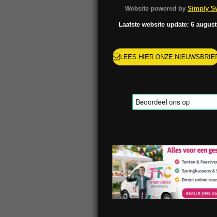
o
g
k
r
Website powered by
Simply Sw
o
r
e
k
a
s
Laatste website update: 6 augus
m
t
LEES HIER ONZE NIEUWSBRIE