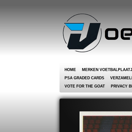
Ga
direct
naar
de
hoofdinhoud
HOME
MERKEN VOETBALPLAAT
PSA GRADED CARDS
VERZAMEL
VOTE FOR THE GOAT
PRIVACY B