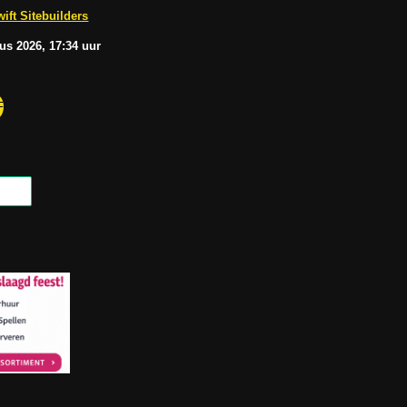
b
A
ift Sitebuilders
e
p
p
tus
2026, 17:34
uur
F