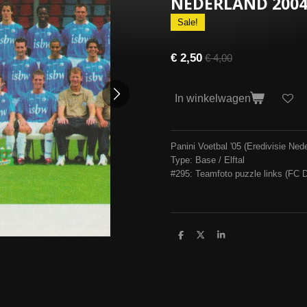
NEDERLAND 2004
Sale!
€ 2,50
€ 4,00
In winkelwagen
Panini Voetbal '05 (Eredivisie Ne
Type: Base / Elftal
#295: Teamfoto puzzle links (FC 
D
D
S
e
e
h
l
e
a
e
l
r
n
e