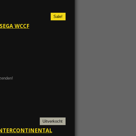
Sale!
 SEGA WCCF
ezenden!
Uitverkocht
 INTERCONTINENTAL