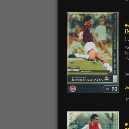
#
I
€ 
Pa
Ty
#A
Be
Be
I
#