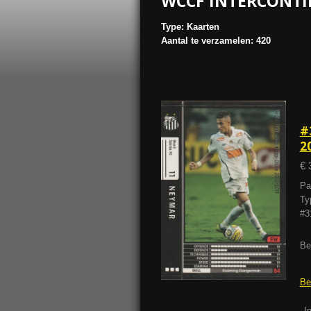
WCCF INTERCONTI
Type: Kaarten
Aantal te verzamelen: 420
#
2
€ 
Pa
Ty
#3
Be
Be
I