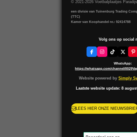
© 2021-2026 Voetbalplaatjes Paradij
een divisie van Tuinenburg Trading Co
(TTC)
Kamer van Koophandel nr.: 92414788
Volg ons op social
F
I
T
X
P
a
n
i
i
c
s
k
n
WhatsApp:
e
t
T
t
https://whatsapp.com/channel/0029V
b
a
o
e
o
g
k
r
Website powered by
Simply Sw
o
r
e
k
a
s
Laatste website update: 8 augus
m
t
LEES HIER ONZE NIEUWSBRIE