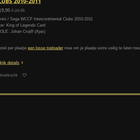
LUBS 2010-2011
19,95
€ 24,95
nini / Sega WCCF Intercontinental Clubs 2010-2011
pe: King of Legends Card
OLE: Johan Cruijff (Ajax)
stel per plaatje
een losse toploader
mee om je plaatje extra veilig te laten to
kijk details
itverkocht