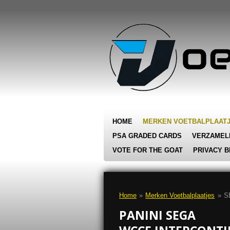
Ga
direct
naar
de
hoofdinhoud
HOME
MERKEN VOETBALPLAAT
PSA GRADED CARDS
VERZAMEL
VOTE FOR THE GOAT
PRIVACY B
Home
»
Merken Voetbalplaatjes
»
S
PANINI SEGA