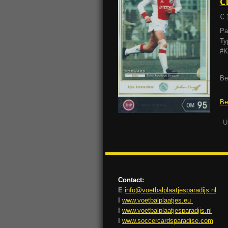
C
€ 
Pa
Ty
#K
Be
Be
U
Contact:
E
info@voetbalplaatjesparadijs.nl
I
www.voetbalplaatjes.eu
I
www.voetbalplaatjesparadijs.nl
I
www.soccercardsparadise.com