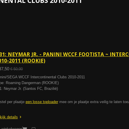
NENTAL CLUBS 2010-2011
31: NEYMAR JR. - PANINI WCCF FOOTISTA ~ INTE
010-2011 (ROOKIE)
37,50
€ 50,00
nini/SEGA WCCF Intercontinental Clubs 2010-2011
pe: Roaming Dangerman (ROOKIE)
1: Neymar Jr. (Santos FC, Brazilië)
stel per plaatje
een losse toploader
mee om je plaatje extra veilig te laten to
kijk details
n winkelwagen