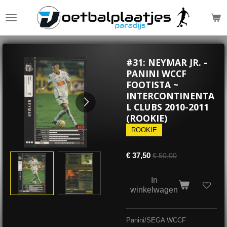
Ga
direct
naar
de
hoofdinhoud
#31: NEYMAR JR. -
PANINI WCCF
FOOTISTA ~
INTERCONTINENTA
L CLUBS 2010-2011
(ROOKIE)
ROOKIE
€ 37,50
€ 50,00
In
winkelwagen
Panini/SEGA WCCF