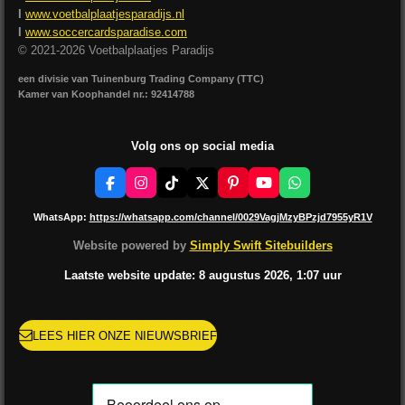
I
www.voetbalplaatjesparadijs.nl
I
www.soccercardsparadise.com
© 2021-2026 Voetbalplaatjes Paradijs
een divisie van Tuinenburg Trading Company (TTC)
Kamer van Koophandel nr.: 92414788
Volg ons op social media
F
I
T
X
P
Y
W
a
n
i
i
o
h
c
s
k
n
u
a
WhatsApp:
https://whatsapp.com/channel/0029VagjMzyBPzjd7955yR1V
e
t
T
t
T
t
b
a
o
e
u
s
Website powered by
Simply Swift Sitebuilders
o
g
k
r
b
A
o
r
e
e
p
Laatste website update: 8 augustus
2026, 1:07
uur
k
a
s
p
m
t
LEES HIER ONZE NIEUWSBRIEF