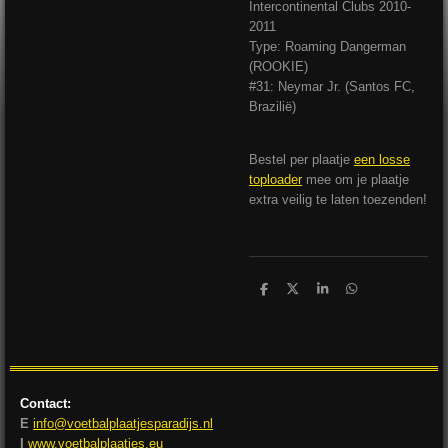
Intercontinental Clubs 2010-
2011
Type: Roaming Dangerman
(ROOKIE)
#31: Neymar Jr. (Santos FC,
Brazilië)
Bestel per plaatje
een losse
toploader
mee om je plaatje
extra veilig te laten toezenden!
D
D
S
D
e
e
h
e
l
e
a
l
e
l
r
e
n
e
n
Contact:
E
info@voetbalplaatjesparadijs.nl
I
www.voetbalplaatjes.eu