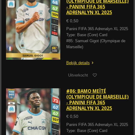
(OLYMPIQUE DE MARSEILLE)
- PANINI FIFA 365
ADRENALYN XL 2025
€ 0,50
Panini FIFA 365 Adrenalyn XL 2025
Type: Base (Core) Card
#85: Samuel Gigot (Olympique de
Marseille)
Bekijk details
Uitverkocht
#86: BAMO MEÏTÉ
(OLYMPIQUE DE MARSEILLE)
- PANINI FIFA 365
ADRENALYN XL 2025
€ 0,50
Panini FIFA 365 Adrenalyn XL 2025
Type: Base (Core) Card