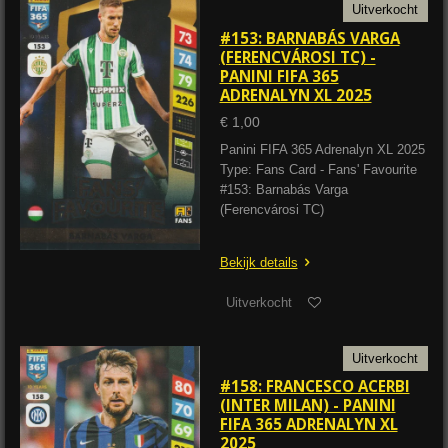
Uitverkocht
#153: BARNABÁS VARGA
(FERENCVÁROSI TC) -
PANINI FIFA 365
ADRENALYN XL 2025
€ 1,00
Panini FIFA 365 Adrenalyn XL 2025
Type: Fans Card - Fans' Favourite
#153: Barnabás Varga
(Ferencvárosi TC)
Bekijk details
Uitverkocht
Uitverkocht
#158: FRANCESCO ACERBI
(INTER MILAN) - PANINI
FIFA 365 ADRENALYN XL
2025