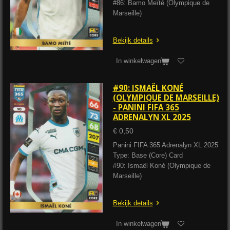
#86: Bamo Meïté (Olympique de
Marseille)
Bekijk details
In winkelwagen
#90: ISMAËL KONÉ
(OLYMPIQUE DE MARSEILLE)
- PANINI FIFA 365
ADRENALYN XL 2025
€ 0,50
Panini FIFA 365 Adrenalyn XL 2025
Type: Base (Core) Card
#90: Ismaël Koné (Olympique de
Marseille)
Bekijk details
In winkelwagen