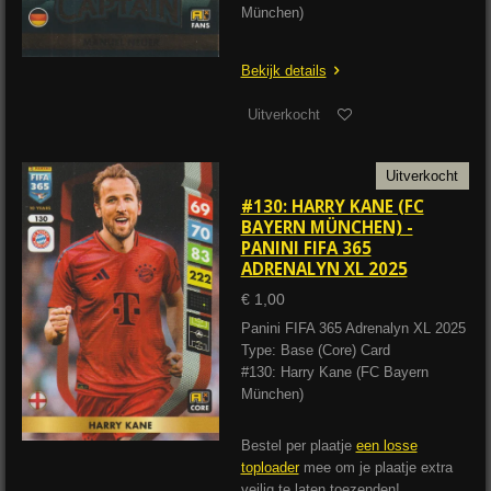
München)
Bekijk details
Uitverkocht
Uitverkocht
#130: HARRY KANE (FC
BAYERN MÜNCHEN) -
PANINI FIFA 365
ADRENALYN XL 2025
€ 1,00
Panini FIFA 365 Adrenalyn XL 2025
Type: Base (Core) Card
#130: Harry Kane (FC Bayern
München)
Bestel per plaatje
een losse
toploader
mee om je plaatje extra
veilig te laten toezenden!