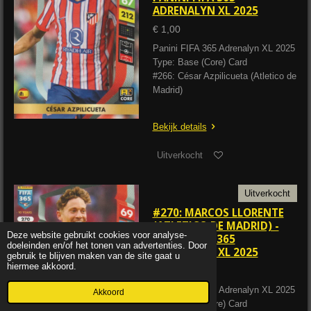
ADRENALYN XL 2025
€ 1,00
Panini FIFA 365 Adrenalyn XL 2025
Type: Base (Core) Card
#266: César Azpilicueta (Atletico de
Madrid)
Bekijk details
Uitverkocht
Uitverkocht
#270: MARCOS LLORENTE
(ATLETICO DE MADRID) -
Deze website gebruikt cookies voor analyse-
PANINI FIFA 365
doeleinden en/of het tonen van advertenties. Door
ADRENALYN XL 2025
gebruik te blijven maken van de site gaat u
hiermee akkoord.
€ 1,00
Panini FIFA 365 Adrenalyn XL 2025
Akkoord
Type: Base (Core) Card