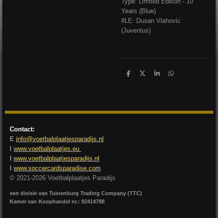
Type: Limited Edition - 10
Years (Blue)
#LE: Dusan Vlahovic
(Juventus)
D
D
S
D
e
e
h
e
l
e
a
l
e
l
r
e
n
e
n
Contact:
E
info@voetbalplaatjesparadijs.nl
I
www.voetbalplaatjes.eu
I
www.voetbalplaatjesparadijs.nl
I
www.soccercardsparadise.com
© 2021-2026 Voetbalplaatjes Paradijs
een divisie van Tuinenburg Trading Company (TTC)
Kamer van Koophandel nr.: 92414788