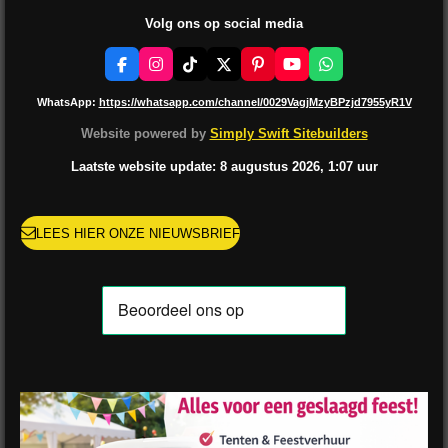
Volg ons op social media
F
I
T
X
P
Y
W
a
n
i
i
o
h
c
s
k
n
u
a
WhatsApp:
https://whatsapp.com/channel/0029VagjMzyBPzjd7955yR1V
e
t
T
t
T
t
b
a
o
e
u
s
Website powered by
Simply Swift Sitebuilders
o
g
k
r
b
A
o
r
e
e
p
Laatste website update: 8 augustus
2026, 1:07
uur
k
a
s
p
m
t
LEES HIER ONZE NIEUWSBRIEF