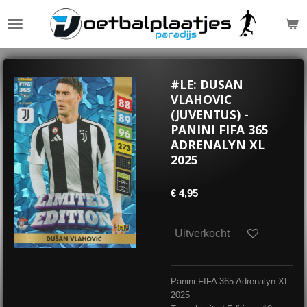
Ga
direct
naar
de
hoofdinhoud
#LE: DUSAN
VLAHOVIC
(JUVENTUS) -
PANINI FIFA 365
ADRENALYN XL
2025
€ 4,95
Uitverkocht
Panini FIFA 365 Adrenalyn XL
2025