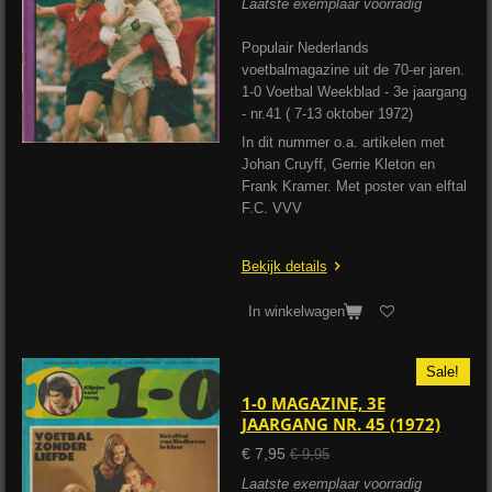
Laatste exemplaar voorradig
Populair Nederlands
voetbalmagazine uit de 70-er jaren.
1-0 Voetbal Weekblad - 3e jaargang
- nr.41 ( 7-13 oktober 1972)
In dit nummer o.a. artikelen met
Johan Cruyff, Gerrie Kleton en
Frank Kramer. Met poster van elftal
F.C. VVV
Bekijk details
In winkelwagen
Sale!
1-0 MAGAZINE, 3E
JAARGANG NR. 45 (1972)
€ 7,95
€ 9,95
Laatste exemplaar voorradig