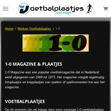
Ga
direct
naar
de
hoofdinhoud
Home
»
Merken Voetbalplaatjes
»
1-0
1-0 MAGAZINE & PLAATJES
1-0 Magazine was een populair voetbalmagazine dat in Nederland
werd uitgegeven van 1969 tot 1973. Het magazine voegde regelmatig
fotoplaatjes en knipplaatjes van spelers of spelmomenten toe aan het
magazine.
VOETBALPLAATJES
Op dit moment zijn wij helaas door onze voorraad 1-0 voetbalplaatjes