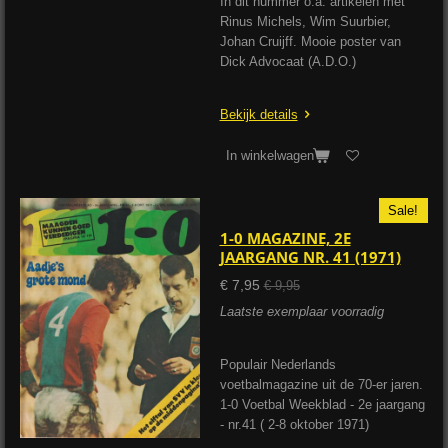
In dit nummer o.a. artikelen met
Rinus Michels, Wim Suurbier,
Johan Cruijff. Mooie poster van
Dick Advocaat (A.D.O.)
Bekijk details
In winkelwagen
Sale!
1-0 MAGAZINE, 2E
JAARGANG NR. 41 (1971)
€ 7,95
€ 9,95
Laatste exemplaar voorradig
Populair Nederlands
voetbalmagazine uit de 70-er jaren.
1-0 Voetbal Weekblad - 2e jaargang
- nr.41 ( 2-8 oktober 1971)