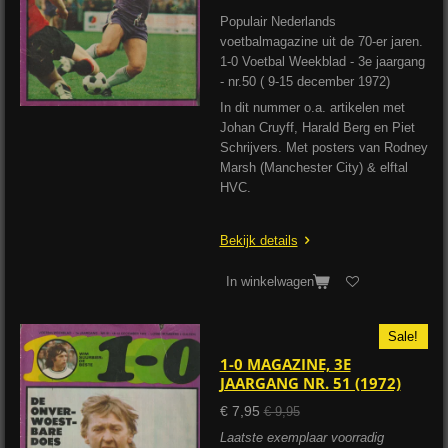
Populair Nederlands
voetbalmagazine uit de 70-er jaren.
1-0 Voetbal Weekblad - 3e jaargang
- nr.50 ( 9-15 december 1972)
In dit nummer o.a. artikelen met
Johan Cruyff, Harald Berg en Piet
Schrijvers. Met posters van Rodney
Marsh (Manchester City) & elftal
HVC.
Bekijk details
In winkelwagen
Sale!
1-0 MAGAZINE, 3E
JAARGANG NR. 51 (1972)
€ 7,95
€ 9,95
Laatste exemplaar voorradig