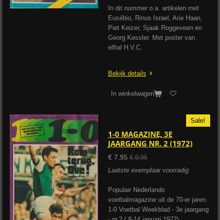
In dit nummer o.a. artikelen met
Eusébio, Rinus Israel, Arie Haan,
Piet Keizer, Sjaak Roggeveen en
Georg Kessler. Met poster van
elftal H.V.C.
Bekijk details
In winkelwagen
Sale!
1-0 MAGAZINE, 3E
JAARGANG NR. 2 (1972)
€ 7,95
€ 9,95
Laatste exemplaar voorradig
Populair Nederlands
voetbalmagazine uit de 70-er jaren.
1-0 Voetbal Weekblad - 3e jaargang
- nr.2 ( 8-14 januari 1972)