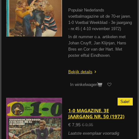
Populair Nederlands
voetbalmagazine uit de 70-er jaren.
1-0 Voetbal Weekblad - 3e jaargang
- nr.45 ( 4-10 november 1972)
In dit nummer o.a. artikelen met
Johan Cruyff, Jan Klijnjan, Hans
Bres en Cor van der Hart. Met
poster elftal Eindhoven.
Bekijk details
In winkelwagen
Sale!
1-0 MAGAZINE, 3E
JAARGANG NR. 50 (1972)
€ 7,95
€ 9,95
Laatste exemplaar voorradig