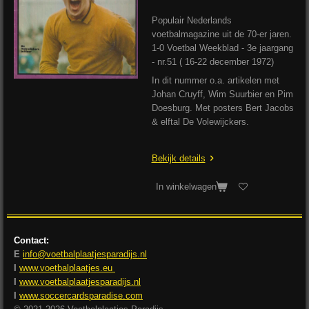
Populair Nederlands
voetbalmagazine uit de 70-er jaren.
1-0 Voetbal Weekblad - 3e jaargang
- nr.51 ( 16-22 december 1972)
In dit nummer o.a. artikelen met
Johan Cruyff, Wim Suurbier en Pim
Doesburg. Met posters Bert Jacobs
& elftal De Volewijckers.
Bekijk details
In winkelwagen
Contact:
E
info@voetbalplaatjesparadijs.nl
I
www.voetbalplaatjes.eu
I
www.voetbalplaatjesparadijs.nl
I
www.soccercardsparadise.com