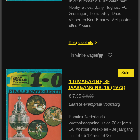
In dit nummer o.a. artikelen met
Nobby Stiles, Barry Hughes, FC
Groningen, Heinz Stuy, Dries
Visser en Bert Blaauw. Met poster
elftal Sparta.
Bekijk details
In winkelwagen
Sale!
1-0 MAGAZINE, 3E
JAARGANG NR. 19 (1972)
€ 7,95
€ 9,95
Laatste exemplaar voorradig
Populair Nederlands
voetbalmagazine uit de 70-er jaren.
1-0 Voetbal Weekblad - 3e jaargang
- nr.19 ( 6-12 mei 1972)