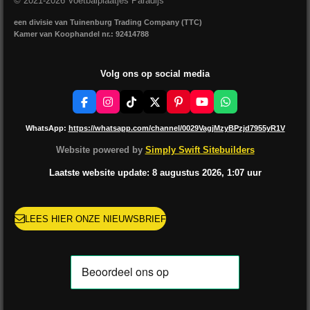
© 2021-2026 Voetbalplaatjes Paradijs
een divisie van Tuinenburg Trading Company (TTC)
Kamer van Koophandel nr.: 92414788
Volg ons op social media
F
I
T
X
P
Y
W
a
n
i
i
o
h
c
s
k
n
u
a
WhatsApp:
https://whatsapp.com/channel/0029VagjMzyBPzjd7955yR1V
e
t
T
t
T
t
b
a
o
e
u
s
Website powered by
Simply Swift Sitebuilders
o
g
k
r
b
A
o
r
e
e
p
Laatste website update: 8 augustus
2026, 1:07
uur
k
a
s
p
m
t
LEES HIER ONZE NIEUWSBRIEF