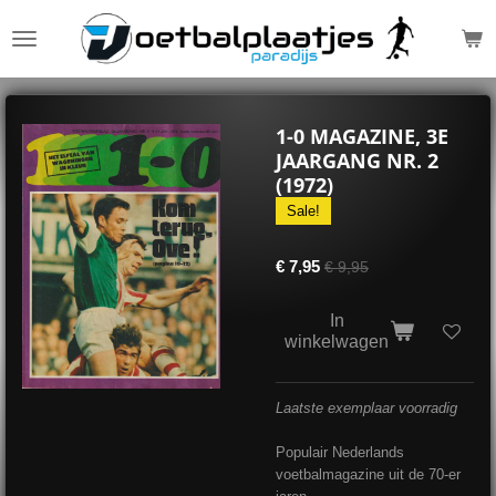
Ga
direct
naar
de
hoofdinhoud
1-0 MAGAZINE, 3E
JAARGANG NR. 2
(1972)
Sale!
€ 7,95
€ 9,95
In
winkelwagen
Laatste exemplaar voorradig
Populair Nederlands
voetbalmagazine uit de 70-er