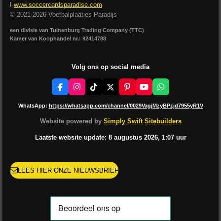
I
www.soccercardsparadise.com
© 2021-2026 Voetbalplaatjes Paradijs
een divisie van Tuinenburg Trading Company (TTC)
Kamer van Koophandel nr.: 92414788
Volg ons op social media
F
I
T
X
P
Y
W
a
n
i
i
o
h
c
s
k
n
u
a
WhatsApp:
https://whatsapp.com/channel/0029VagjMzyBPzjd7955yR1V
e
t
T
t
T
t
b
a
o
e
u
s
Website powered by
Simply Swift Sitebuilders
o
g
k
r
b
A
o
r
e
e
p
Laatste website update: 8 augustus
2026, 1:07
uur
k
a
s
p
m
t
LEES HIER ONZE NIEUWSBRIEF