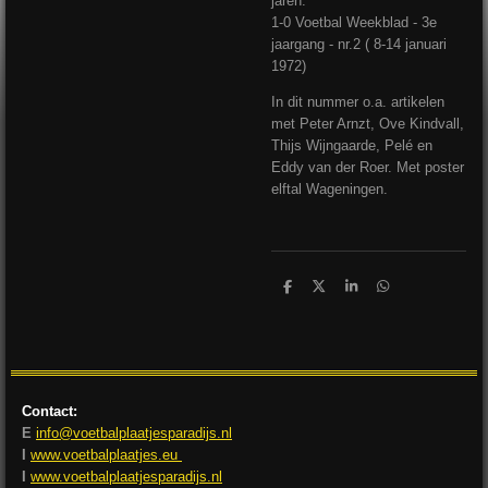
jaren.
1-0 Voetbal Weekblad - 3e
jaargang - nr.2 ( 8-14 januari
1972)
In dit nummer o.a. artikelen
met Peter Arnzt, Ove Kindvall,
Thijs Wijngaarde, Pelé en
Eddy van der Roer. Met poster
elftal Wageningen.
D
D
S
D
e
e
h
e
l
e
a
l
e
l
r
e
n
e
n
Contact:
E
info@voetbalplaatjesparadijs.nl
I
www.voetbalplaatjes.eu
I
www.voetbalplaatjesparadijs.nl