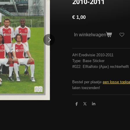
2010-2011
€ 1,00
In winkelwagen
AH Eredivisie 2010-2011
Type: Base Sticker
#022: Elftalfoto (Ajax) rechterhelft
Bestel per plaatje
een losse toplo
laten toezenden!
D
D
S
e
e
h
l
e
a
e
l
r
n
e