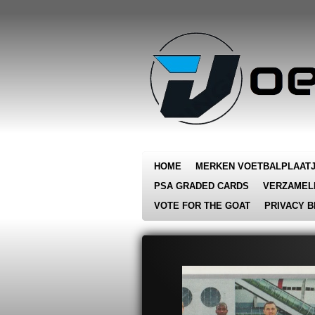
Ga
direct
naar
de
hoofdinhoud
HOME
MERKEN VOETBALPLAAT
PSA GRADED CARDS
VERZAMEL
VOTE FOR THE GOAT
PRIVACY B