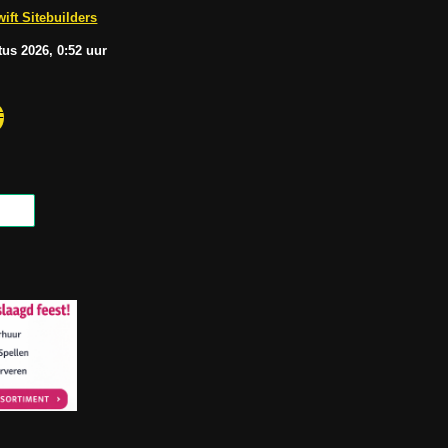
b
A
ift Sitebuilders
e
p
p
tus
2026, 0:52
uur
F