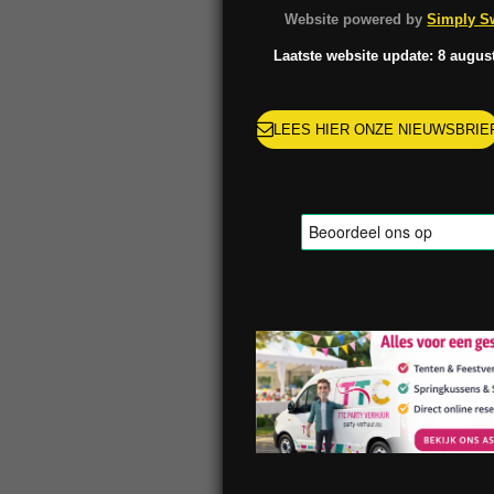
o
g
k
r
Website powered by
Simply Sw
o
r
e
k
a
s
Laatste website update: 8 augus
m
t
LEES HIER ONZE NIEUWSBRIE