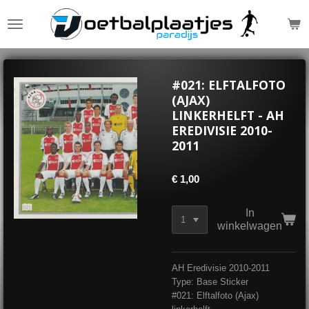
Ga
direct
naar
de
hoofdinhoud
#021: ELFTALFOTO
(AJAX)
LINKERHELFT - AH
EREDIVISIE 2010-
2011
€ 1,00
In
winkelwagen
AH Eredivisie 2010-2011
Type: Base Sticker
#021: Elftalfoto (Ajax)