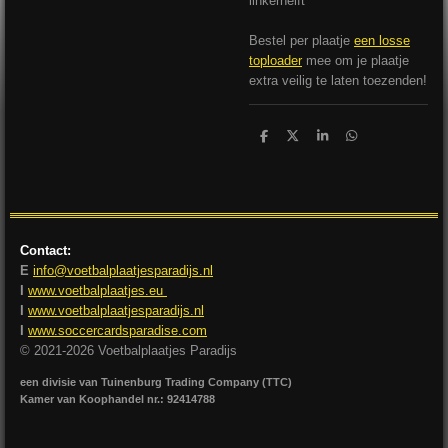
linkerhelft
Bestel per plaatje
een losse
toploader
mee om je plaatje
extra veilig te laten toezenden!
D
D
S
D
e
e
h
e
l
e
a
l
e
l
r
e
n
e
n
Contact:
E
info@voetbalplaatjesparadijs.nl
I
www.voetbalplaatjes.eu
I
www.voetbalplaatjesparadijs.nl
I
www.soccercardsparadise.com
© 2021-2026 Voetbalplaatjes Paradijs
een divisie van Tuinenburg Trading Company (TTC)
Kamer van Koophandel nr.: 92414788