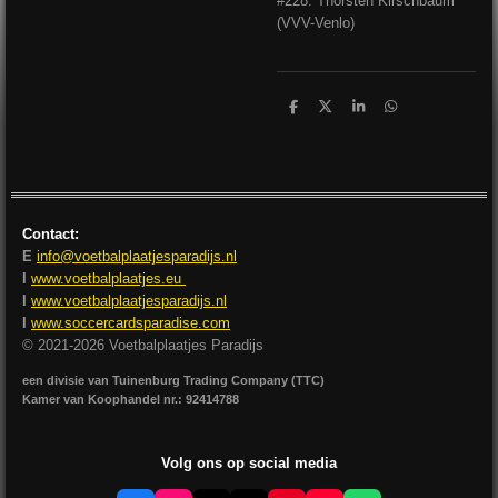
#228: Thorsten Kirschbaum
(VVV-Venlo)
D
D
S
D
e
e
h
e
l
e
a
l
e
l
r
e
n
e
n
Contact:
E
info@voetbalplaatjesparadijs.nl
I
www.voetbalplaatjes.eu
I
www.voetbalplaatjesparadijs.nl
I
www.soccercardsparadise.com
© 2021-2026 Voetbalplaatjes Paradijs
een divisie van Tuinenburg Trading Company (TTC)
Kamer van Koophandel nr.: 92414788
Volg ons op social media