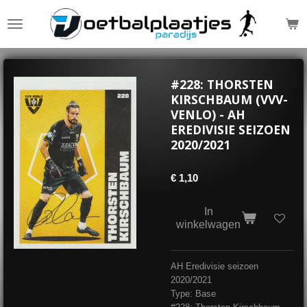
Ga
direct
naar
de
hoofdinhoud
#228: THORSTEN
KIRSCHBAUM (VVV-
VENLO) - AH
EREDIVISIE SEIZOEN
2020/2021
€ 1,10
In
winkelwagen
AH Eredivisie seizoen
2020/2021
Type: Base