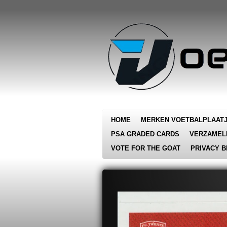
Ga
direct
naar
de
hoofdinhoud
HOME
MERKEN VOETBALPLAAT
PSA GRADED CARDS
VERZAMEL
VOTE FOR THE GOAT
PRIVACY B