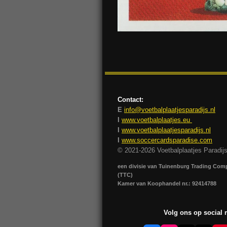
Contact:
E
info@voetbalplaatjesparadijs.nl
I
www.voetbalplaatjes.eu
I
www.voetbalplaatjesparadijs.nl
I
www.soccercardsparadise.com
© 2021-2026 Voetbalplaatjes Paradij
een divisie van Tuinenburg Trading Co
(TTC)
Kamer van Koophandel nr.: 92414788
Volg ons op social