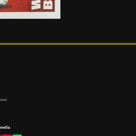
s
mpany
 media