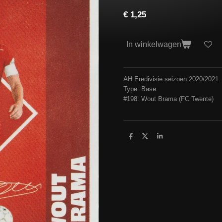
€ 1,25
In winkelwagen
AH Eredivisie seizoen 2020/2021
Type: Base
#198: Wout Brama (FC Twente)
D
D
S
e
e
h
l
e
a
e
l
r
n
e