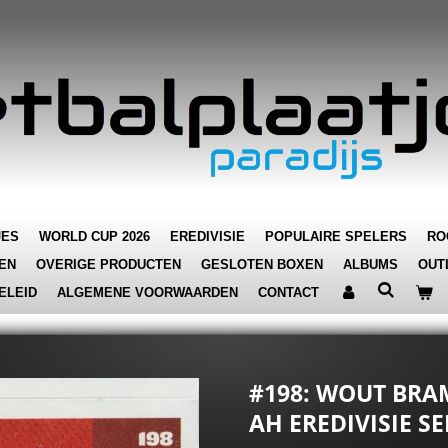
JES
WORLD CUP 2026
EREDIVISIE
POPULAIRE SPELERS
RO
EN
OVERIGE PRODUCTEN
GESLOTEN BOXEN
ALBUMS
OUT
ELEID
ALGEMENE VOORWAARDEN
CONTACT
#198: WOUT BRAM
AH EREDIVISIE S