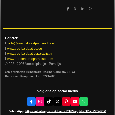
D
D
S
D
e
e
h
e
l
e
a
l
e
l
r
e
n
e
n
Contact:
E
info@voetbalplaatjesparadijs.nl
I
www.voetbalplaatjes.eu
I
www.voetbalplaatjesparadijs.nl
I
www.soccercardsparadise.com
© 2021-2026 Voetbalplaatjes Paradijs
een divisie van Tuinenburg Trading Company (TTC)
Kamer van Koophandel nr.: 92414788
Volg ons op social media
F
I
T
X
P
Y
W
a
n
i
i
o
h
c
s
k
n
u
a
WhatsApp:
https://whatsapp.com/channel/0029VagjMzyBPzjd7955yR1V
e
t
T
t
T
t