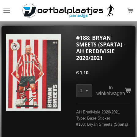
Ga
direct
naar
de
hoofdinhoud
#188: BRYAN
SMEETS (SPARTA) -
AH EREDIVISIE
2020/2021
€ 1,10
In
winkelwagen
AH Eredivisie 2020/2021
Type: Base Sticker
#188: Bryan Smeets (Sparta)