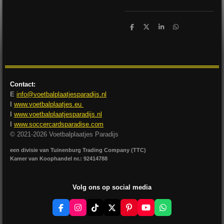
D
D
S
D
e
e
h
e
l
e
a
l
e
l
r
e
n
e
n
Contact:
E
info@voetbalplaatjesparadijs.nl
I
www.voetbalplaatjes.eu
I
www.voetbalplaatjesparadijs.nl
I
www.soccercardsparadise.com
© 2021-2026 Voetbalplaatjes Paradijs
een divisie van Tuinenburg Trading Company (TTC)
Kamer van Koophandel nr.: 92414788
Volg ons op social media
F
I
T
X
P
Y
W
a
n
i
i
o
h