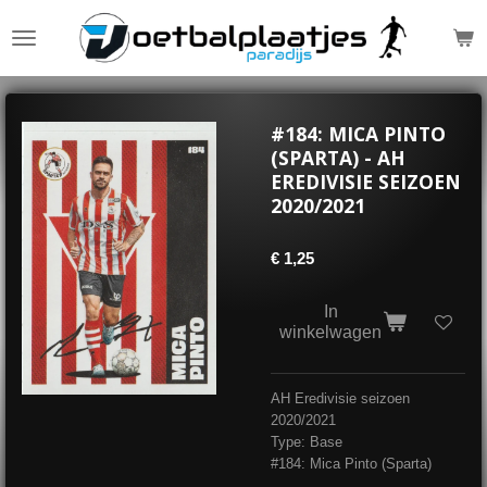
Ga
direct
naar
de
hoofdinhoud
#184: MICA PINTO
(SPARTA) - AH
EREDIVISIE SEIZOEN
2020/2021
€ 1,25
In
winkelwagen
AH Eredivisie seizoen
2020/2021
Type: Base
#184: Mica Pinto (Sparta)