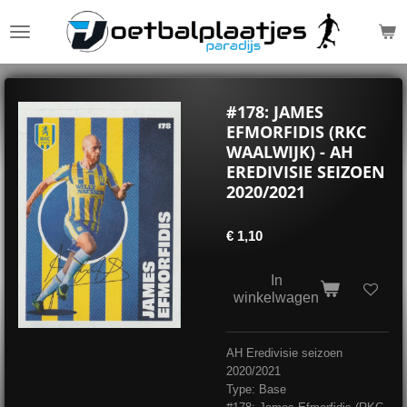
Ga
direct
naar
de
hoofdinhoud
#178: JAMES
EFMORFIDIS (RKC
WAALWIJK) - AH
EREDIVISIE SEIZOEN
2020/2021
€ 1,10
In
winkelwagen
AH Eredivisie seizoen
2020/2021
Type: Base