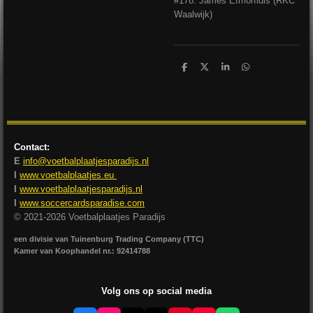
#178: James Efmorfidis (RKC
Waalwijk)
D
D
S
D
e
e
h
e
l
e
a
l
e
l
r
e
n
e
n
Contact:
E
info@voetbalplaatjesparadijs.nl
I
www.voetbalplaatjes.eu
I
www.voetbalplaatjesparadijs.nl
I
www.soccercardsparadise.com
© 2021-2026 Voetbalplaatjes Paradijs
een divisie van Tuinenburg Trading Company (TTC)
Kamer van Koophandel nr.: 92414788
Volg ons op social media