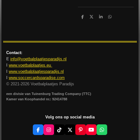
D
D
S
D
e
e
h
e
l
e
a
l
e
l
r
e
n
e
n
Contact:
E
info@voetbalplaatjesparadijs.nl
I
www.voetbalplaatjes.eu
I
www.voetbalplaatjesparadijs.nl
I
www.soccercardsparadise.com
© 2021-2026 Voetbalplaatjes Paradijs
een divisie van Tuinenburg Trading Company (TTC)
Kamer van Koophandel nr.: 92414788
Volg ons op social media
F
I
T
X
P
Y
W
a
n
i
i
o
h