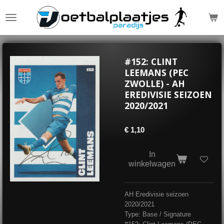
Ga
direct
naar
de
hoofdinhoud
#152: CLINT
LEEMANS (PEC
ZWOLLE) - AH
EREDIVISIE SEIZOEN
2020/2021
€ 1,10
In
winkelwagen
AH Eredivisie seizoen
2020/2021
Type: Base / Signature