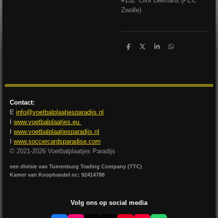
#152: Clint Leemans (PEC
Zwolle)
D
D
S
D
e
e
h
e
l
e
a
l
e
l
r
e
n
e
n
Contact:
E
info@voetbalplaatjesparadijs.nl
I
www.voetbalplaatjes.eu
I
www.voetbalplaatjesparadijs.nl
I
www.soccercardsparadise.com
© 2021-2026 Voetbalplaatjes Paradijs
een divisie van Tuinenburg Trading Company (TTC)
Kamer van Koophandel nr.: 92414788
Volg ons op social media