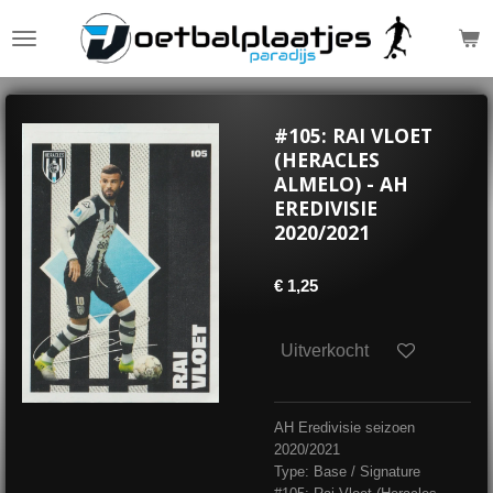
Ga
direct
naar
de
hoofdinhoud
#105: RAI VLOET
(HERACLES
ALMELO) - AH
EREDIVISIE
2020/2021
€ 1,25
Uitverkocht
AH Eredivisie seizoen
2020/2021
Type: Base / Signature