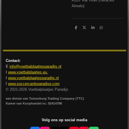
#105: Rai Vloet (Heracles
Almelo)
D
D
S
D
e
e
h
e
l
e
a
l
e
l
r
e
n
e
n
Contact:
E
info@voetbalplaatjesparadijs.nl
I
www.voetbalplaatjes.eu
I
www.voetbalplaatjesparadijs.nl
I
www.soccercardsparadise.com
© 2021-2026 Voetbalplaatjes Paradijs
een divisie van Tuinenburg Trading Company (TTC)
Kamer van Koophandel nr.: 92414788
Volg ons op social media