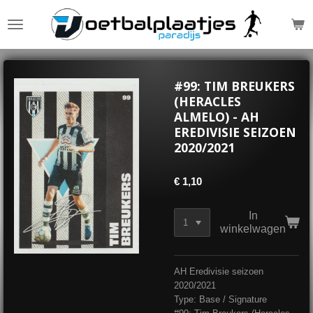
Ga
direct
naar
de
hoofdinhoud
#99: TIM BREUKERS
(HERACLES
ALMELO) - AH
EREDIVISIE SEIZOEN
2020/2021
€ 1,10
In
winkelwagen
AH Eredivisie seizoen
2020/2021
Type: Base / Signature