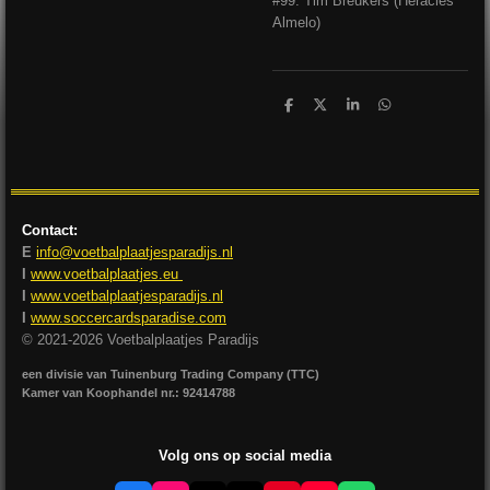
#99: Tim Breukers (Heracles
Almelo)
D
D
S
D
e
e
h
e
l
e
a
l
e
l
r
e
n
e
n
Contact:
E
info@voetbalplaatjesparadijs.nl
I
www.voetbalplaatjes.eu
I
www.voetbalplaatjesparadijs.nl
I
www.soccercardsparadise.com
© 2021-2026 Voetbalplaatjes Paradijs
een divisie van Tuinenburg Trading Company (TTC)
Kamer van Koophandel nr.: 92414788
Volg ons op social media