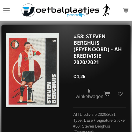
Ga
direct
naar
de
hoofdinhoud
#58: STEVEN
BERGHUIS
(FEYENOORD) - AH
EREDIVISIE
2020/2021
€ 1,25
In
winkelwagen
AH Eredivisie 2020/2021
Type: Base / Signature Sticker
#58: Steven Berghuis