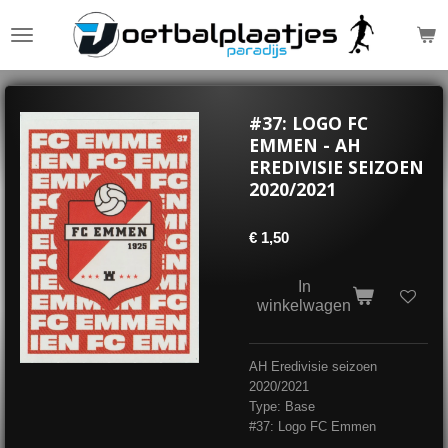
Ga
direct
naar
de
hoofdinhoud
#37: LOGO FC
EMMEN - AH
EREDIVISIE SEIZOEN
2020/2021
€ 1,50
In
winkelwagen
AH Eredivisie seizoen
2020/2021
Type: Base
#37: Logo FC Emmen