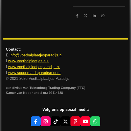
D
D
S
D
e
e
h
e
l
e
a
l
e
l
r
e
n
e
n
Contact:
E
info@voetbalplaatjesparadijs.nl
I
www.voetbalplaatjes.eu
I
www.voetbalplaatjesparadijs.nl
I
www.soccercardsparadise.com
© 2021-2026 Voetbalplaatjes Paradijs
een divisie van Tuinenburg Trading Company (TTC)
Kamer van Koophandel nr.: 92414788
Volg ons op social media
F
I
T
X
P
Y
W
a
n
i
i
o
h