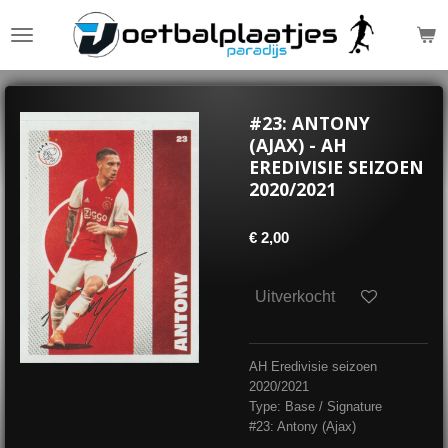
Ga
direct
naar
de
hoofdinhoud
#23: ANTONY
(AJAX) - AH
EREDIVISIE SEIZOEN
2020/2021
€ 2,00
Uitverkocht
AH Eredivisie seizoen
2020/2021
Type: Base / Signature
#23: Antony (Ajax)