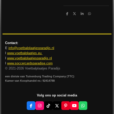
D
D
S
D
e
e
h
e
l
e
a
l
e
l
r
e
n
e
n
Contact:
E
info@voetbalplaatjesparadijs.nl
I
www.voetbalplaatjes.eu
I
www.voetbalplaatjesparadijs.nl
I
www.soccercardsparadise.com
© 2021-2026 Voetbalplaatjes Paradijs
een divisie van Tuinenburg Trading Company (TTC)
Kamer van Koophandel nr.: 92414788
Volg ons op social media
F
I
T
X
P
Y
W
a
n
i
i
o
h