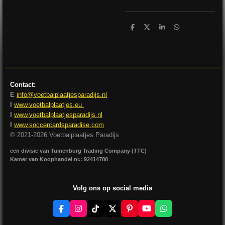
D
D
S
D
e
e
h
e
l
e
a
l
e
l
r
e
n
e
n
Contact:
E
info@voetbalplaatjesparadijs.nl
I
www.voetbalplaatjes.eu
I
www.voetbalplaatjesparadijs.nl
I
www.soccercardsparadise.com
© 2021-2026 Voetbalplaatjes Paradijs
een divisie van Tuinenburg Trading Company (TTC)
Kamer van Koophandel nr.: 92414788
Volg ons op social media
F
I
T
X
P
Y
W
a
n
i
i
o
h