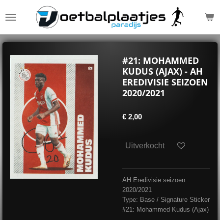
Ga
direct
naar
de
hoofdinhoud
#21: MOHAMMED
KUDUS (AJAX) - AH
EREDIVISIE SEIZOEN
2020/2021
€ 2,00
Uitverkocht
AH Eredivisie seizoen
2020/2021
Type: Base / Signature Sticker
#21: Mohammed Kudus (Ajax)