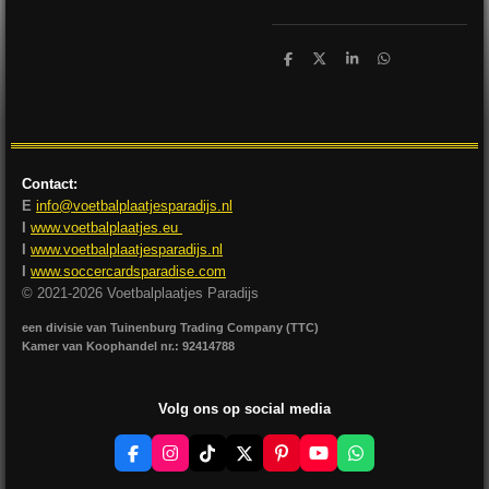
D
D
S
D
e
e
h
e
l
e
a
l
e
l
r
e
n
e
n
Contact:
E
info@voetbalplaatjesparadijs.nl
I
www.voetbalplaatjes.eu
I
www.voetbalplaatjesparadijs.nl
I
www.soccercardsparadise.com
© 2021-2026 Voetbalplaatjes Paradijs
een divisie van Tuinenburg Trading Company (TTC)
Kamer van Koophandel nr.: 92414788
Volg ons op social media
F
I
T
X
P
Y
W
a
n
i
i
o
h