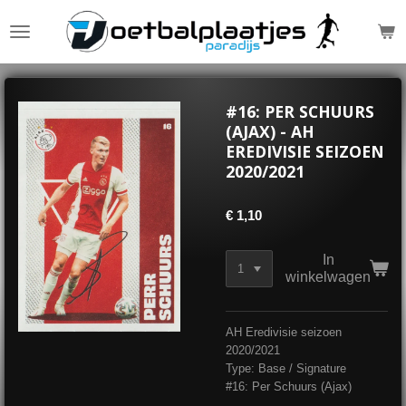
Ga
direct
naar
de
hoofdinhoud
#16: PER SCHUURS
(AJAX) - AH
EREDIVISIE SEIZOEN
2020/2021
€ 1,10
In
winkelwagen
AH Eredivisie seizoen
2020/2021
Type: Base / Signature
#16: Per Schuurs (Ajax)