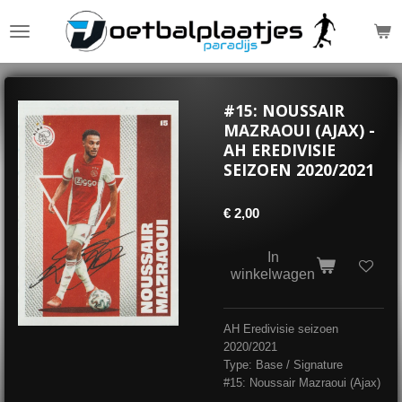
Ga
direct
naar
de
hoofdinhoud
#15: NOUSSAIR
MAZRAOUI (AJAX) -
AH EREDIVISIE
SEIZOEN 2020/2021
€ 2,00
In
winkelwagen
AH Eredivisie seizoen
2020/2021
Type: Base / Signature
#15: Noussair Mazraoui (Ajax)