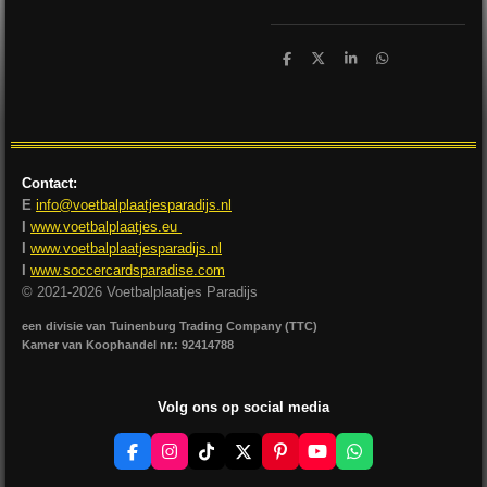
D
D
S
D
e
e
h
e
l
e
a
l
e
l
r
e
n
e
n
Contact:
E
info@voetbalplaatjesparadijs.nl
I
www.voetbalplaatjes.eu
I
www.voetbalplaatjesparadijs.nl
I
www.soccercardsparadise.com
© 2021-2026 Voetbalplaatjes Paradijs
een divisie van Tuinenburg Trading Company (TTC)
Kamer van Koophandel nr.: 92414788
Volg ons op social media
F
I
T
X
P
Y
W
a
n
i
i
o
h