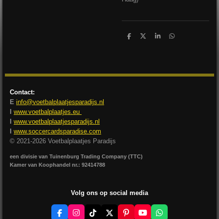
D
D
S
D
e
e
h
e
l
e
a
l
e
l
r
e
n
e
n
Contact:
E
info@voetbalplaatjesparadijs.nl
I
www.voetbalplaatjes.eu
I
www.voetbalplaatjesparadijs.nl
I
www.soccercardsparadise.com
© 2021-2026 Voetbalplaatjes Paradijs
een divisie van Tuinenburg Trading Company (TTC)
Kamer van Koophandel nr.: 92414788
Volg ons op social media
F
I
T
X
P
Y
W