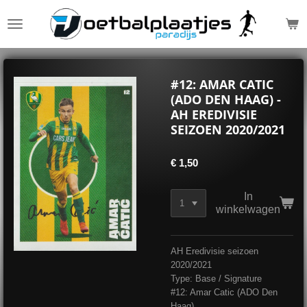
Ga
direct
naar
de
hoofdinhoud
#12: AMAR CATIC
(ADO DEN HAAG) -
AH EREDIVISIE
SEIZOEN 2020/2021
€ 1,50
In
winkelwagen
AH Eredivisie seizoen
2020/2021
Type: Base / Signature
#12: Amar Catic (ADO Den
Haag)