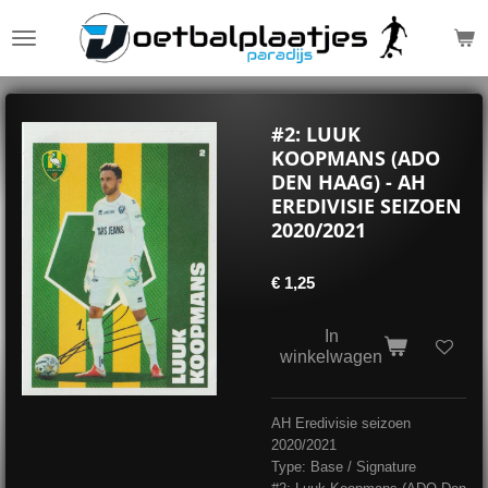
Ga
direct
naar
de
hoofdinhoud
#2: LUUK
KOOPMANS (ADO
DEN HAAG) - AH
EREDIVISIE SEIZOEN
2020/2021
€ 1,25
In
winkelwagen
AH Eredivisie seizoen
2020/2021
Type: Base / Signature