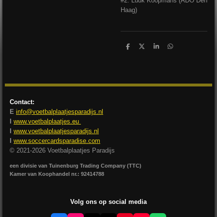
#2: Luuk Koopmans (ADO Den
Haag)
D
D
S
D
e
e
h
e
l
e
a
l
e
l
r
e
n
e
n
Contact:
E
info@voetbalplaatjesparadijs.nl
I
www.voetbalplaatjes.eu
I
www.voetbalplaatjesparadijs.nl
I
www.soccercardsparadise.com
© 2021-2026 Voetbalplaatjes Paradijs
een divisie van Tuinenburg Trading Company (TTC)
Kamer van Koophandel nr.: 92414788
Volg ons op social media