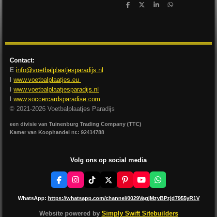
D
D
S
D
e
e
h
e
l
e
a
l
e
l
r
e
n
e
n
Contact:
E
info@voetbalplaatjesparadijs.nl
I
www.voetbalplaatjes.eu
I
www.voetbalplaatjesparadijs.nl
I
www.soccercardsparadise.com
© 2021-2026 Voetbalplaatjes Paradijs
een divisie van Tuinenburg Trading Company (TTC)
Kamer van Koophandel nr.: 92414788
Volg ons op social media
F
I
T
X
P
Y
W
a
n
i
i
o
h
c
s
k
n
u
a
WhatsApp:
https://whatsapp.com/channel/0029VagjMzyBPzjd7955yR1V
e
t
T
t
T
t
b
a
o
e
u
s
Website powered by
Simply Swift Sitebuilders