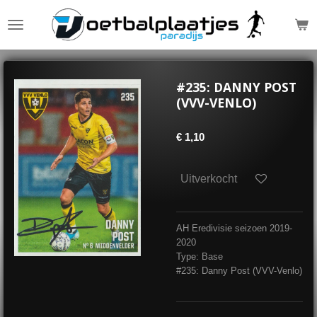
Ga
direct
naar
de
hoofdinhoud
#235: DANNY POST
(VVV-VENLO)
€ 1,10
Uitverkocht
AH Eredivisie seizoen 2019-
2020
Type: Base
#235: Danny Post (VVV-Venlo)