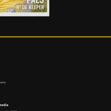
s
mpany
 media