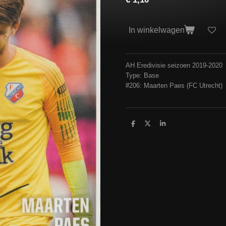
In winkelwagen
AH Eredivisie seizoen 2019-2020
Type: Base
#206: Maarten Paes (FC Utrecht)
D
D
S
e
e
h
l
e
a
e
l
r
n
e