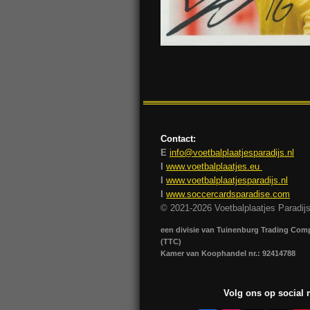
Contact:
E
info@voetbalplaatjesparadijs.nl
I
www.voetbalplaatjes.eu
I
www.voetbalplaatjesparadijs.nl
I
www.soccercardsparadise.com
© 2021-2026 Voetbalplaatjes Paradij
een divisie van Tuinenburg Trading Co
(TTC)
Kamer van Koophandel nr.: 92414788
Volg ons op social