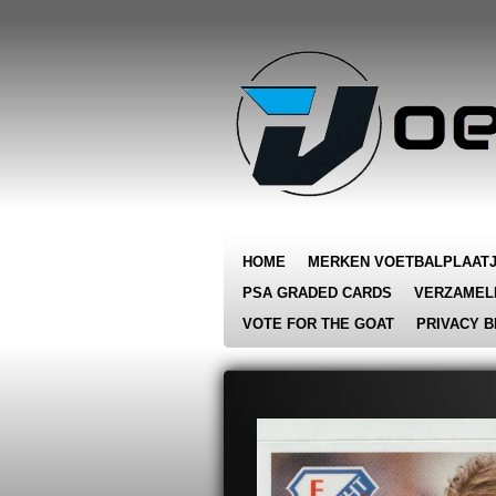
Ga
direct
naar
de
hoofdinhoud
HOME
MERKEN VOETBALPLAAT
PSA GRADED CARDS
VERZAMEL
VOTE FOR THE GOAT
PRIVACY B