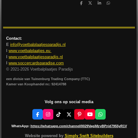
D
D
S
D
e
e
h
e
l
e
a
l
e
l
r
e
n
e
n
Contact:
E
info@voetbalplaatjesparadijs.nl
I
www.voetbalplaatjes.eu
I
www.voetbalplaatjesparadijs.nl
I
www.soccercardsparadise.com
© 2021-2026 Voetbalplaatjes Paradijs
een divisie van Tuinenburg Trading Company (TTC)
Kamer van Koophandel nr.: 92414788
Volg ons op social media
F
I
T
X
P
Y
W
a
n
i
i
o
h
c
s
k
n
u
a
WhatsApp:
https://whatsapp.com/channel/0029VagjMzyBPzjd7955yR1V
e
t
T
t
T
t
b
a
o
e
u
s
Website powered by
Simply Swift Sitebuilders