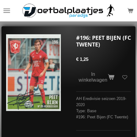
Ga
direct
naar
de
hoofdinhoud
#196: PEET BIJEN (FC
TWENTE)
€ 1,25
In
winkelwagen
AH Eredivisie seizoen 2019-
2020
Type: Base
#196: Peet Bijen (FC Twente)