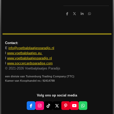
D
D
S
D
e
e
h
e
l
e
a
l
e
l
r
e
n
e
n
Contact:
E
info@voetbalplaatjesparadijs.nl
I
www.voetbalplaatjes.eu
I
www.voetbalplaatjesparadijs.nl
I
www.soccercardsparadise.com
© 2021-2026 Voetbalplaatjes Paradijs
een divisie van Tuinenburg Trading Company (TTC)
Kamer van Koophandel nr.: 92414788
Volg ons op social media
F
I
T
X
P
Y
W
a
n
i
i
o
h