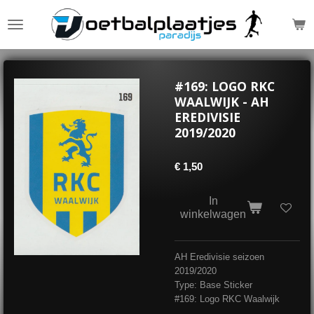
Ga
direct
naar
de
hoofdinhoud
#169: LOGO RKC
WAALWIJK - AH
EREDIVISIE
2019/2020
€ 1,50
In
winkelwagen
AH Eredivisie seizoen
2019/2020
Type: Base Sticker
#169: Logo RKC Waalwijk