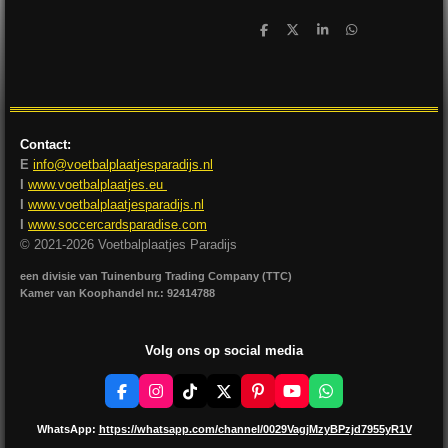
D
D
S
D
e
e
h
e
l
e
a
l
e
l
r
e
n
e
n
Contact:
E
info@voetbalplaatjesparadijs.nl
I
www.voetbalplaatjes.eu
I
www.voetbalplaatjesparadijs.nl
I
www.soccercardsparadise.com
© 2021-2026 Voetbalplaatjes Paradijs
een divisie van Tuinenburg Trading Company (TTC)
Kamer van Koophandel nr.: 92414788
Volg ons op social media
F
I
T
X
P
Y
W
a
n
i
i
o
h
c
s
k
n
u
a
WhatsApp:
https://whatsapp.com/channel/0029VagjMzyBPzjd7955yR1V
e
t
T
t
T
t