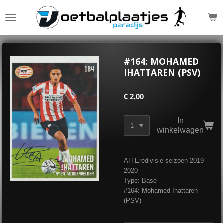
Ga
direct
naar
de
hoofdinhoud
#164: MOHAMED
IHATTAREN (PSV)
€ 2,00
In
winkelwagen
AH Eredivisie seizoen 2019-
2020
Type: Base
#164: Mohamed Ihattaren
(PSV)