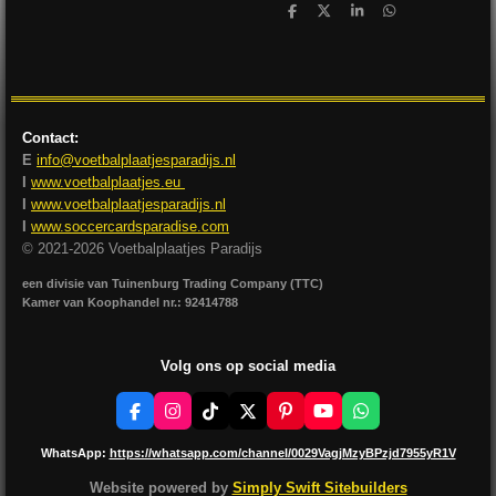
D
D
S
D
e
e
h
e
l
e
a
l
e
l
r
e
n
e
n
Contact:
E
info@voetbalplaatjesparadijs.nl
I
www.voetbalplaatjes.eu
I
www.voetbalplaatjesparadijs.nl
I
www.soccercardsparadise.com
© 2021-2026 Voetbalplaatjes Paradijs
een divisie van Tuinenburg Trading Company (TTC)
Kamer van Koophandel nr.: 92414788
Volg ons op social media
F
I
T
X
P
Y
W
a
n
i
i
o
h
c
s
k
n
u
a
WhatsApp:
https://whatsapp.com/channel/0029VagjMzyBPzjd7955yR1V
e
t
T
t
T
t
b
a
o
e
u
s
Website powered by
Simply Swift Sitebuilders