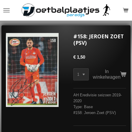
Ga
direct
naar
de
hoofdinhoud
#158: JEROEN ZOET
(PSV)
€ 1,50
In
winkelwagen
AH Eredivisie seizoen 2019-
2020
Type: Base
#158: Jeroen Zoet (PSV)