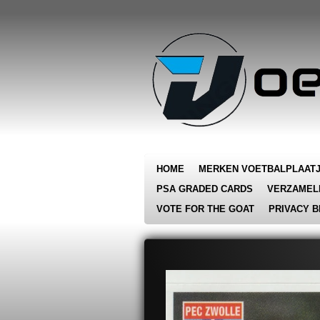
Ga
direct
naar
de
hoofdinhoud
HOME
MERKEN VOETBALPLAAT
PSA GRADED CARDS
VERZAMEL
VOTE FOR THE GOAT
PRIVACY B