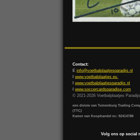
Contact:
E
info@voetbalplaatjesparadijs.nl
I
www.voetbalplaatjes.eu
I
www.voetbalplaatjesparadijs.nl
I
www.soccercardsparadise.com
© 2021-2026 Voetbalplaatjes Paradij
een divisie van Tuinenburg Trading Co
(TTC)
Kamer van Koophandel nr.: 92414788
Volg ons op social