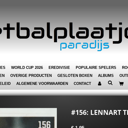
JES
WORLD CUP 2026
EREDIVISIE
POPULAIRE SPELERS
RO
EN
OVERIGE PRODUCTEN
GESLOTEN BOXEN
ALBUMS
OUT
ELEID
ALGEMENE VOORWAARDEN
CONTACT
#156: LENNART T
€ 1,95