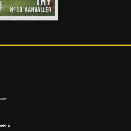
s
mpany
 media