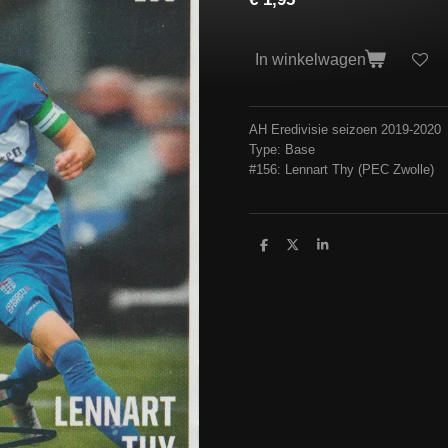
In winkelwagen
AH Eredivisie seizoen 2019-2020
Type: Base
#156: Lennart Thy (PEC Zwolle)
D
D
S
e
e
h
l
e
a
e
l
r
n
e