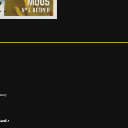
s
mpany
 media