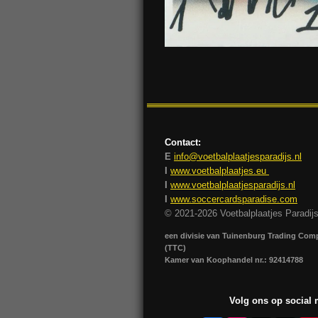
Contact:
E
info@voetbalplaatjesparadijs.nl
I
www.voetbalplaatjes.eu
I
www.voetbalplaatjesparadijs.nl
I
www.soccercardsparadise.com
© 2021-2026 Voetbalplaatjes Paradij
een divisie van Tuinenburg Trading Co
(TTC)
Kamer van Koophandel nr.: 92414788
Volg ons op social