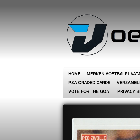
Ga
direct
naar
de
hoofdinhoud
HOME
MERKEN VOETBALPLAAT
PSA GRADED CARDS
VERZAMEL
VOTE FOR THE GOAT
PRIVACY B