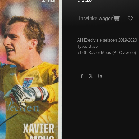
In winkelwagen
AH Eredivisie seizoen 2019-2020
Type: Base
#146: Xavier Mous (PEC Zwolle)
D
D
S
e
e
h
l
e
a
e
l
r
n
e