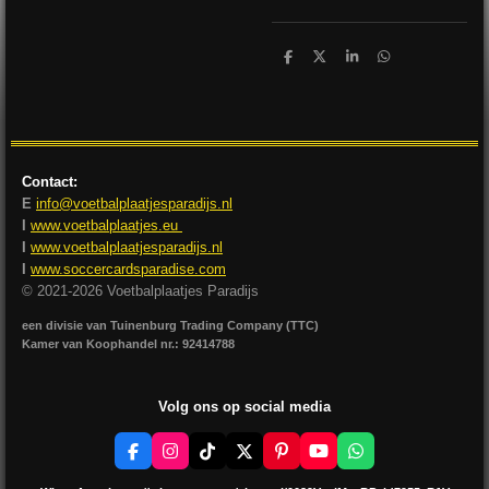
D
D
S
D
e
e
h
e
l
e
a
l
e
l
r
e
n
e
n
Contact:
E
info@voetbalplaatjesparadijs.nl
I
www.voetbalplaatjes.eu
I
www.voetbalplaatjesparadijs.nl
I
www.soccercardsparadise.com
© 2021-2026 Voetbalplaatjes Paradijs
een divisie van Tuinenburg Trading Company (TTC)
Kamer van Koophandel nr.: 92414788
Volg ons op social media
F
I
T
X
P
Y
W
a
n
i
i
o
h