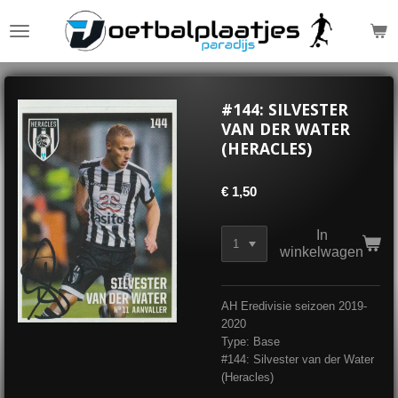
Ga
direct
naar
de
hoofdinhoud
#144: SILVESTER
VAN DER WATER
(HERACLES)
€ 1,50
In
winkelwagen
AH Eredivisie seizoen 2019-
2020
Type: Base
#144: Silvester van der Water
(Heracles)