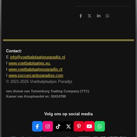
D
D
S
D
e
e
h
e
l
e
a
l
e
l
r
e
n
e
n
Contact:
E
info@voetbalplaatjesparadijs.nl
I
www.voetbalplaatjes.eu
I
www.voetbalplaatjesparadijs.nl
I
www.soccercardsparadise.com
© 2021-2026 Voetbalplaatjes Paradijs
een divisie van Tuinenburg Trading Company (TTC)
Kamer van Koophandel nr.: 92414788
Volg ons op social media
F
I
T
X
P
Y
W
a
n
i
i
o
h