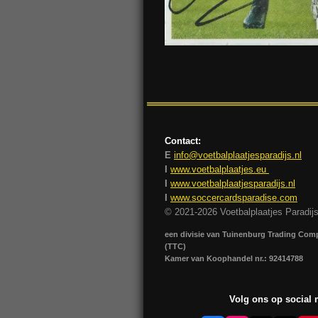
Contact:
E
info@voetbalplaatjesparadijs.nl
I
www.voetbalplaatjes.eu
I
www.voetbalplaatjesparadijs.nl
I
www.soccercardsparadise.com
© 2021-2026 Voetbalplaatjes Paradij
een divisie van Tuinenburg Trading Co
(TTC)
Kamer van Koophandel nr.: 92414788
Volg ons op social