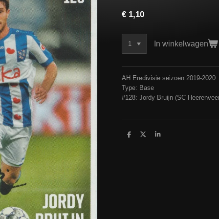
€ 1,10
In winkelwagen
AH Eredivisie seizoen 2019-2020
Type: Base
#128: Jordy Bruijn (SC Heerenvee
D
D
S
e
e
h
l
e
a
e
l
r
n
e