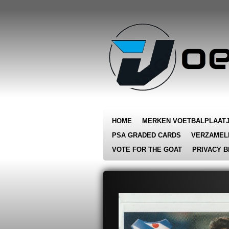
Ga
direct
naar
de
hoofdinhoud
HOME
MERKEN VOETBALPLAAT
PSA GRADED CARDS
VERZAMEL
VOTE FOR THE GOAT
PRIVACY B