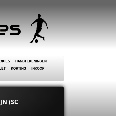
OKIES
HANDTEKENINGEN
LET
KORTING
INKOOP
JN (SC