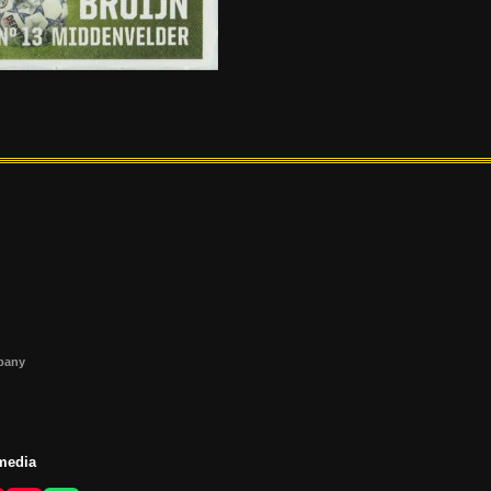
s
mpany
 media