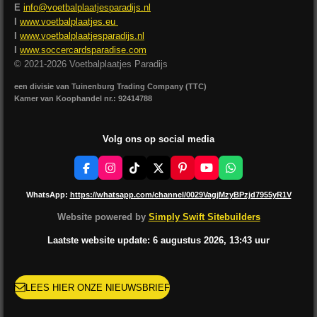
E
info@voetbalplaatjesparadijs.nl
I
www.voetbalplaatjes.eu
I
www.voetbalplaatjesparadijs.nl
I
www.soccercardsparadise.com
© 2021-2026 Voetbalplaatjes Paradijs
een divisie van Tuinenburg Trading Company (TTC)
Kamer van Koophandel nr.: 92414788
Volg ons op social media
F
I
T
X
P
Y
W
a
n
i
i
o
h
c
s
k
n
u
a
WhatsApp:
https://whatsapp.com/channel/0029VagjMzyBPzjd7955yR1V
e
t
T
t
T
t
b
a
o
e
u
s
Website powered by
Simply Swift Sitebuilders
o
g
k
r
b
A
o
r
e
e
p
Laatste website update: 6 augustus
2026, 13:43
uur
k
a
s
p
m
t
LEES HIER ONZE NIEUWSBRIEF