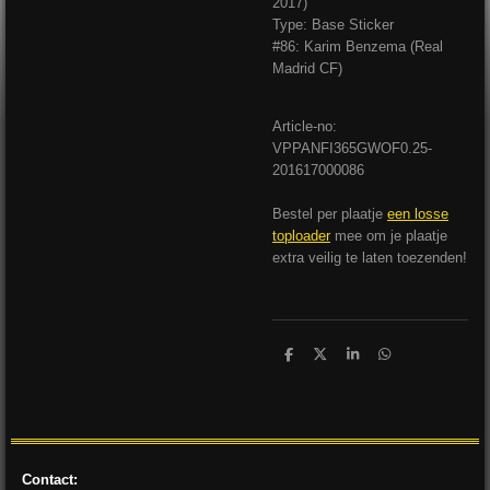
2017)
Type: Base Sticker
#86: Karim Benzema (Real
Madrid CF)
Article-no:
VPPANFI365GWOF0.25-
201617000086
Bestel per plaatje
een losse
toploader
mee om je plaatje
extra veilig te laten toezenden!
D
D
S
D
e
e
h
e
l
e
a
l
e
l
r
e
n
e
n
Contact: