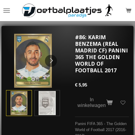
Ga
direct
naar
de
hoofdinhoud
#86: KARIM
BENZEMA (REAL
MADRID CF) PANINI
365 THE GOLDEN
WORLD OF
FOOTBALL 2017
€ 5,95
In
winkelwagen
Panini FIFA 365 - The Golden
World of Football 2017 (2016-