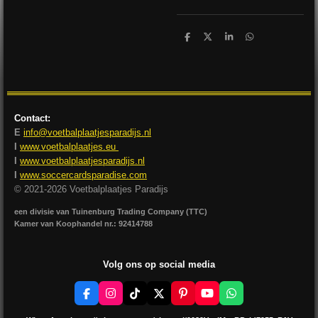
D
D
S
D
e
e
h
e
l
e
a
l
e
l
r
e
n
e
n
Contact:
E
info@voetbalplaatjesparadijs.nl
I
www.voetbalplaatjes.eu
I
www.voetbalplaatjesparadijs.nl
I
www.soccercardsparadise.com
© 2021-2026 Voetbalplaatjes Paradijs
een divisie van Tuinenburg Trading Company (TTC)
Kamer van Koophandel nr.: 92414788
Volg ons op social media
F
I
T
X
P
Y
W
a
n
i
i
o
h