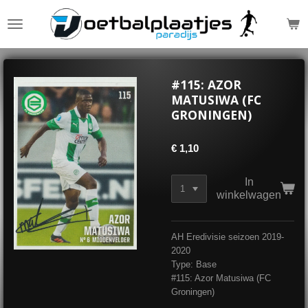
Ga
direct
naar
de
hoofdinhoud
#115: AZOR
MATUSIWA (FC
GRONINGEN)
€ 1,10
In
winkelwagen
AH Eredivisie seizoen 2019-
2020
Type: Base
#115: Azor Matusiwa (FC
Groningen)