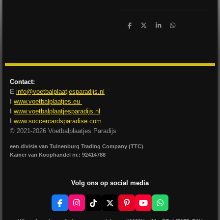
D
D
S
D
e
e
h
e
l
e
a
l
e
l
r
e
n
e
n
Contact:
E
info@voetbalplaatjesparadijs.nl
I
www.voetbalplaatjes.eu
I
www.voetbalplaatjesparadijs.nl
I
www.soccercardsparadise.com
© 2021-2026 Voetbalplaatjes Paradijs
een divisie van Tuinenburg Trading Company (TTC)
Kamer van Koophandel nr.: 92414788
Volg ons op social media
F
I
T
X
P
Y
W
a
n
i
i
o
h