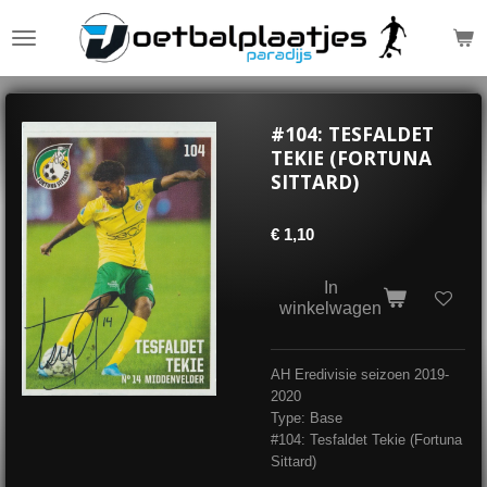
Ga
direct
naar
de
hoofdinhoud
#104: TESFALDET
TEKIE (FORTUNA
SITTARD)
€ 1,10
In
winkelwagen
AH Eredivisie seizoen 2019-
2020
Type: Base
#104: Tesfaldet Tekie (Fortuna
Sittard)