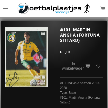
Ga
direct
naar
de
hoofdinhoud
#101: MARTIN
ANGHA (FORTUNA
SITTARD)
€ 1,10
In
winkelwagen
AH Eredivisie seizoen 2019-
2020
Type: Base
#101: Martin Angha (Fortuna
Sittard)