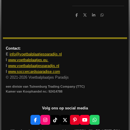
D
D
S
D
e
e
h
e
l
e
a
l
e
l
r
e
n
e
n
Contact:
E
info@voetbalplaatjesparadijs.nl
I
www.voetbalplaatjes.eu
I
www.voetbalplaatjesparadijs.nl
I
www.soccercardsparadise.com
© 2021-2026 Voetbalplaatjes Paradijs
een divisie van Tuinenburg Trading Company (TTC)
Kamer van Koophandel nr.: 92414788
Volg ons op social media
F
I
T
X
P
Y
W
a
n
i
i
o
h