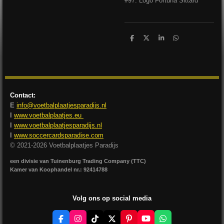
#97: Logo Fortuna Sittard
D
D
S
D
e
e
h
e
l
e
a
l
e
l
r
e
n
e
n
Contact:
E
info@voetbalplaatjesparadijs.nl
I
www.voetbalplaatjes.eu
I
www.voetbalplaatjesparadijs.nl
I
www.soccercardsparadise.com
© 2021-2026 Voetbalplaatjes Paradijs
een divisie van Tuinenburg Trading Company (TTC)
Kamer van Koophandel nr.: 92414788
Volg ons op social media
F
I
T
X
P
Y
W