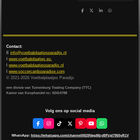
D
D
S
D
e
e
h
e
l
e
a
l
e
l
r
e
n
e
n
Contact:
E
info@voetbalplaatjesparadijs.nl
I
www.voetbalplaatjes.eu
I
www.voetbalplaatjesparadijs.nl
I
www.soccercardsparadise.com
© 2021-2026 Voetbalplaatjes Paradijs
een divisie van Tuinenburg Trading Company (TTC)
Kamer van Koophandel nr.: 92414788
Volg ons op social media
F
I
T
X
P
Y
W
a
n
i
i
o
h
c
s
k
n
u
a
WhatsApp:
https://whatsapp.com/channel/0029VagjMzyBPzjd7955yR1V
e
t
T
t
T
t