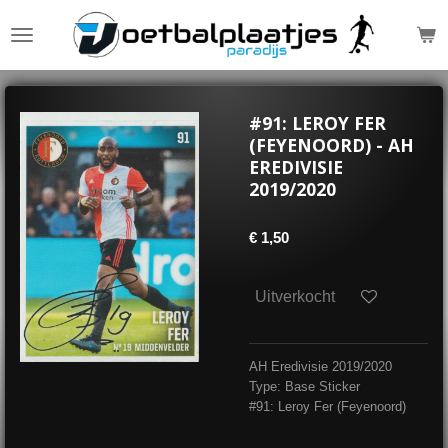
Ga
direct
naar
de
hoofdinhoud
#91: LEROY FER
(FEYENOORD) - AH
EREDIVISIE
2019/2020
€ 1,50
Uitverkocht
AH Eredivisie 2019/2020
Type: Base Sticker
#91: Leroy Fer (Feyenoord)