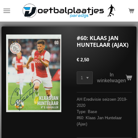
Ga
direct
naar
de
hoofdinhoud
#60: KLAAS JAN
HUNTELAAR (AJAX)
€ 2,50
In
winkelwagen
AH Eredivisie seizoen 2019-
2020
Type: Base
#60: Klaas Jan Huntelaar
(Ajax)