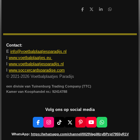
D
D
S
D
e
e
h
e
l
e
a
l
e
l
r
e
n
e
n
Contact:
E
info@voetbalplaatjesparadijs.nl
I
www.voetbalplaatjes.eu
I
www.voetbalplaatjesparadijs.nl
I
www.soccercardsparadise.com
© 2021-2026 Voetbalplaatjes Paradijs
een divisie van Tuinenburg Trading Company (TTC)
Kamer van Koophandel nr.: 92414788
Volg ons op social media
F
I
T
X
P
Y
W
a
n
i
i
o
h
c
s
k
n
u
a
WhatsApp:
https://whatsapp.com/channel/0029VagjMzyBPzjd7955yR1V
e
t
T
t
T
t