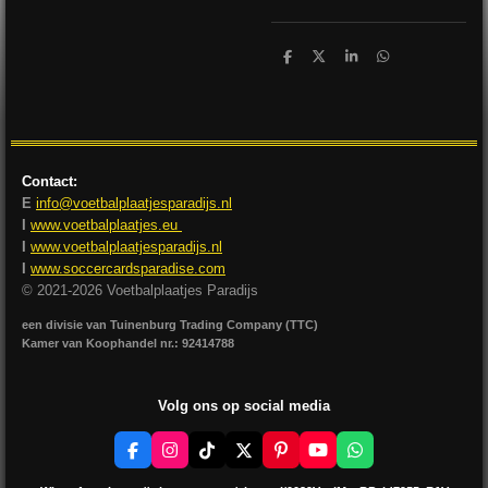
D
D
S
D
e
e
h
e
l
e
a
l
e
l
r
e
n
e
n
Contact:
E
info@voetbalplaatjesparadijs.nl
I
www.voetbalplaatjes.eu
I
www.voetbalplaatjesparadijs.nl
I
www.soccercardsparadise.com
© 2021-2026 Voetbalplaatjes Paradijs
een divisie van Tuinenburg Trading Company (TTC)
Kamer van Koophandel nr.: 92414788
Volg ons op social media
F
I
T
X
P
Y
W
a
n
i
i
o
h