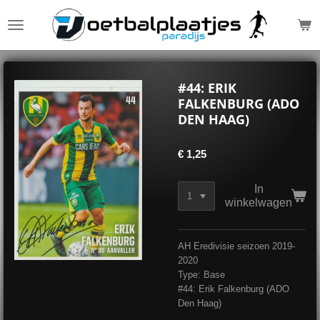
Ga
direct
naar
de
hoofdinhoud
#44: ERIK
FALKENBURG (ADO
DEN HAAG)
€ 1,25
In
winkelwagen
AH Eredivisie seizoen 2019-
2020
Type: Base
#44: Erik Falkenburg (ADO
Den Haag)