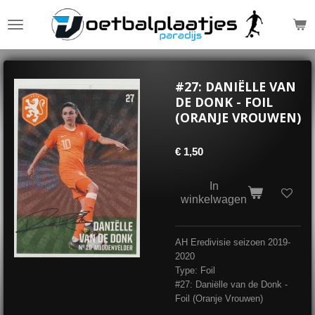
Ga
direct
naar
de
hoofdinhoud
#27: DANIËLLE VAN
DE DONK - FOIL
(ORANJE VROUWEN)
€ 1,50
In
winkelwagen
AH Eredivisie seizoen 2019-
2020
Type: Foil
#27: Daniëlle van de Donk -
Foil (Oranje Vrouwen)