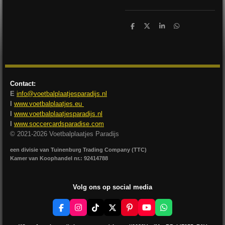
D
D
S
D
e
e
h
e
l
e
a
l
e
l
r
e
n
e
n
Contact:
E
info@voetbalplaatjesparadijs.nl
I
www.voetbalplaatjes.eu
I
www.voetbalplaatjesparadijs.nl
I
www.soccercardsparadise.com
© 2021-2026 Voetbalplaatjes Paradijs
een divisie van Tuinenburg Trading Company (TTC)
Kamer van Koophandel nr.: 92414788
Volg ons op social media
F
I
T
X
P
Y
W
a
n
i
i
o
h